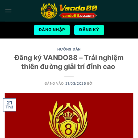
Bỏ
qua
nội
dung
ĐĂNG NHẬP
ĐĂNG KÝ
HƯỚNG DẪN
Đăng ký VANDO88 – Trải nghiệm
thiên đường giải trí đỉnh cao
ĐĂNG VÀO
21/03/2025
BỞI
21
Th3