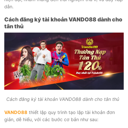
dẫn.
Cách đăng ký tài khoản VANDO88 dành cho
tân thủ
Cách đăng ký tài khoản VANDO88 dành cho tân thủ
VANDO88
thiết lập quy trình tạo lập tài khoản đơn
giản, dễ hiểu, với các bước cơ bản như sau: