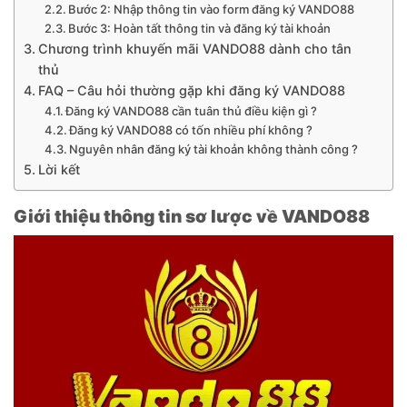
Bước 2: Nhập thông tin vào form đăng ký VANDO88
Bước 3: Hoàn tất thông tin và đăng ký tài khoản
Chương trình khuyến mãi VANDO88 dành cho tân
thủ
FAQ – Câu hỏi thường gặp khi đăng ký VANDO88
Đăng ký VANDO88 cần tuân thủ điều kiện gì ?
Đăng ký VANDO88 có tốn nhiều phí không ?
Nguyên nhân đăng ký tài khoản không thành công ?
Lời kết
Giới thiệu thông tin sơ lược về VANDO88