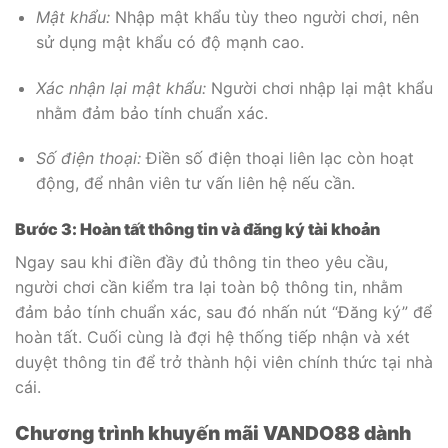
Mật khẩu:
Nhập mật khẩu tùy theo người chơi, nên
sử dụng mật khẩu có độ mạnh cao.
Xác nhận lại mật khẩu:
Người chơi nhập lại mật khẩu
nhằm đảm bảo tính chuẩn xác.
Số điện thoại:
Điền số điện thoại liên lạc còn hoạt
động, để nhân viên tư vấn liên hệ nếu cần.
Bước 3: Hoàn tất thông tin và đăng ký tài khoản
Ngay sau khi điền đầy đủ thông tin theo yêu cầu,
người chơi cần kiểm tra lại toàn bộ thông tin, nhằm
đảm bảo tính chuẩn xác, sau đó nhấn nút “Đăng ký” để
hoàn tất. Cuối cùng là đợi hệ thống tiếp nhận và xét
duyệt thông tin để trở thành hội viên chính thức tại nhà
cái.
Chương trình khuyến mãi VANDO88 dành