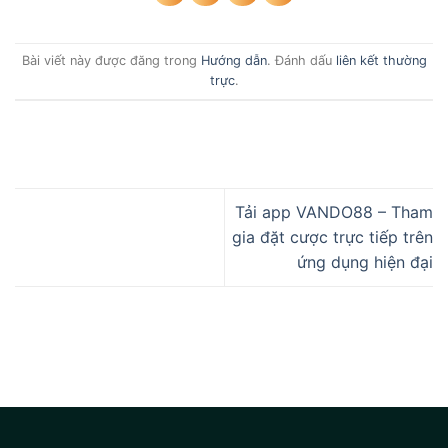
Bài viết này được đăng trong
Hướng dẫn
. Đánh dấu
liên kết thường
trực
.
Tải app VANDO88 – Tham
gia đặt cược trực tiếp trên
ứng dụng hiện đại