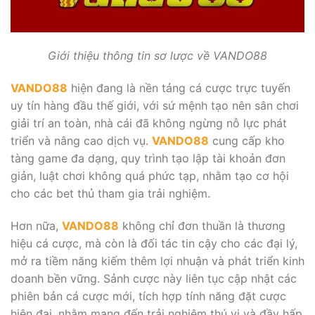
Giới thiệu thông tin sơ lược về VANDO88
VANDO88
hiện đang là nền tảng cá cược trực tuyến
uy tín hàng đầu thế giới, với sứ mệnh tạo nên sân chơi
giải trí an toàn, nhà cái đã không ngừng nỗ lực phát
triển và nâng cao dịch vụ.
VANDO88
cung cấp kho
tàng game đa dạng, quy trình tạo lập tài khoản đơn
giản, luật chơi không quá phức tạp, nhằm tạo cơ hội
cho các bet thủ tham gia trải nghiệm.
Hơn nữa,
VANDO88
không chỉ đơn thuần là thương
hiệu cá cược, mà còn là đối tác tin cậy cho các đại lý,
mở ra tiềm năng kiếm thêm lợi nhuận và phát triển kinh
doanh bền vững. Sảnh cược này liên tục cập nhật các
phiên bản cá cược mới, tích hợp tính năng đặt cược
hiện đại, nhằm mang đến trải nghiệm thú vị và đầy hấp