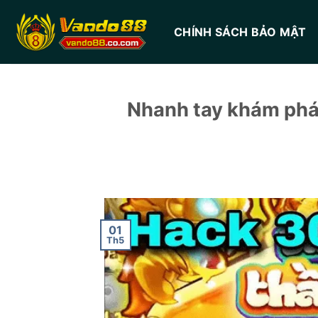
Bỏ
qua
CHÍNH SÁCH BẢO MẬT
nội
dung
Nhanh tay khám phá
01
Th5