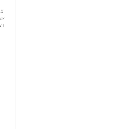
số
ack
hát