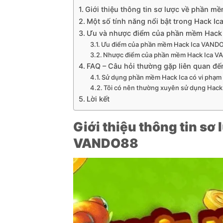
Giới thiệu thông tin sơ lược về phần 
Một số tính năng nổi bật trong Hack I
Ưu và nhược điểm của phần mềm Hack 
Ưu điểm của phần mềm Hack Ica VAND
Nhược điểm của phần mềm Hack Ica 
FAQ – Câu hỏi thường gặp liên quan đ
Sử dụng phần mềm Hack Ica có vi phạm
Tôi có nên thường xuyên sử dụng Hack
Lời kết
Giới thiệu thông tin s
VANDO88