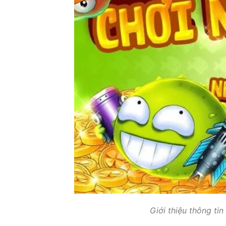
Giới thiệu thông t