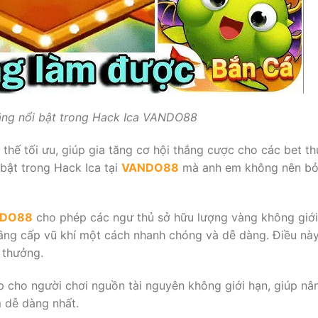
ăng nổi bật trong Hack Ica VANDO88
thế tối ưu, giúp gia tăng cơ hội thắng cược cho các bet th
 bật trong Hack Ica tại
VANDO88
mà anh em không nên b
DO88
cho phép các ngư thủ sở hữu lượng vàng không giới
âng cấp vũ khí một cách nhanh chóng và dễ dàng. Điều nà
 thưởng.
 cho người chơi nguồn tài nguyên không giới hạn, giúp nâ
 dễ dàng nhất.