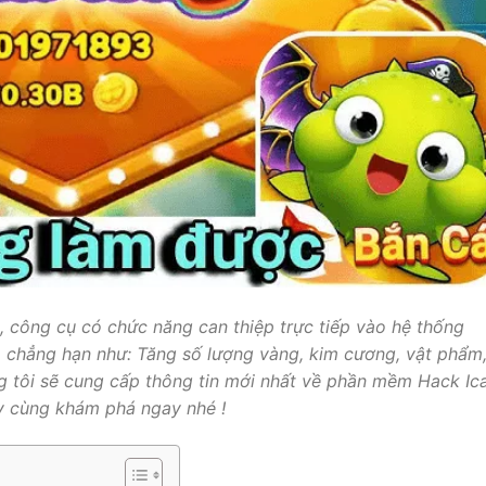
 công cụ có chức năng can thiệp trực tiếp vào hệ thống
, chẳng hạn như: Tăng số lượng vàng, kim cương, vật phẩm
ng tôi sẽ cung cấp thông tin mới nhất về phần mềm Hack Ic
 cùng khám phá ngay nhé !